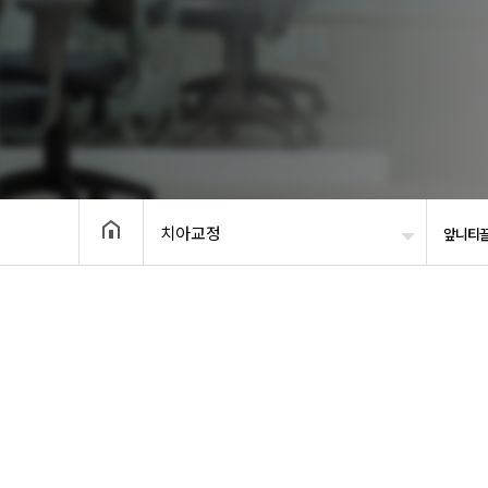
치아교정
앞니티