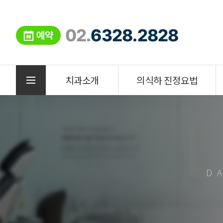
치과소개
의식하 진정요법
D