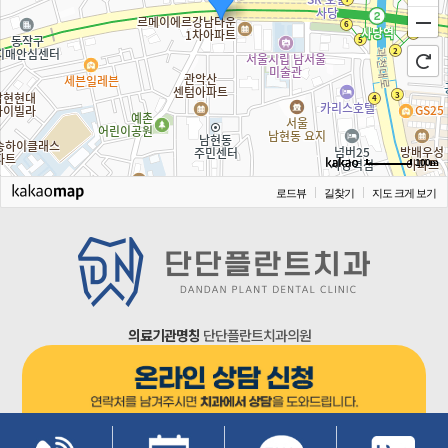
100m
로드뷰
길찾기
지도 크게 보기
의료기관명칭
단단플란트치과의원
주소 :
서울특별시 관악구 남부순환로 2064, 6층(남현동)
사업자등록번호
183-22-01591
대표자명
문찬웅
TEL
02-6328-2828
COPYRIGHT(c) 2022 DANDAN PLANT DENTAL. ALL Rights Reserved.
개인정보처리방침
이메일무단수집거부
비급여수가표