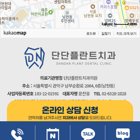
100m
로드뷰
길찾기
지도 크게 보기
의료기관명칭
단단플란트치과의원
주소 :
서울특별시 관악구 남부순환로 2064, 6층(남현동)
사업자등록번호
183-22-01591
대표자명
문찬웅
TEL
02-6328-2828
COPYRIGHT(c) 2022 DANDAN PLANT DENTAL. ALL Rights Reserved.
개인정보처리방침
이메일무단수집거부
비급여수가표