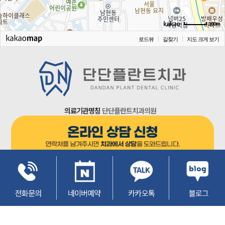
100m
로드뷰
길찾기
지도 크게 보기
의료기관명칭
단단플란트치과의원
주소 :
서울특별시 관악구 남부순환로 2064, 6층(남현동)
사업자등록번호
183-22-01591
대표자명
문찬웅
TEL
02-6328-2828
COPYRIGHT(c) 2022 DANDAN PLANT DENTAL. ALL Rights Reserved.
개인정보처리방침
이메일무단수집거부
비급여수가표